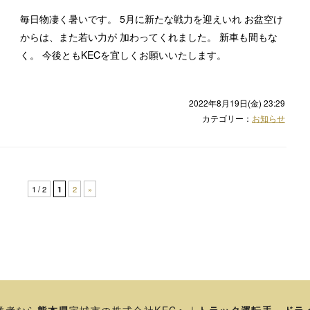
毎日物凄く暑いです。 5月に新たな戦力を迎えいれ お盆空け
からは、また若い力が 加わってくれました。 新車も間もな
く。 今後ともKECを宜しくお願いいたします。
2022年8月19日(金) 23:29
カテゴリー：
お知らせ
1 / 2
1
2
»
業者なら
熊本県
宇城市の株式会社KECへ｜
トラック運転手
・
ドラ